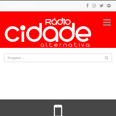
#FiqueNaMelhor