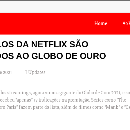
Home
Ao 
LOS DA NETFLIX SÃO
DOS AO GLOBO DE OURO
e 2021
Updates
os streamings, agora virou a gigante do Globo de Ouro 2021, isso
 recebeu “apenas” 17 indicações na premiação. Séries como “The
m Paris” fazem parte da lista, além de filmes como “Mank” e “Os