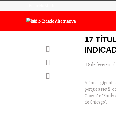
#FiqueNaMelhor
17 TÍTU
INDICA
8 de fevereiro d
Além de gigante d
porque a Netflix
Crown” e “Emily e
de Chicago”.